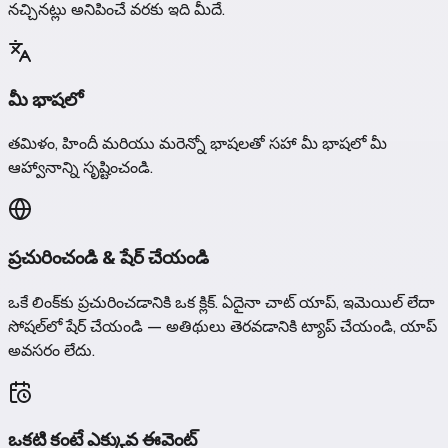
నచ్చినట్లు అనిపించే వరకు ఇది మీదే.
మీ భాషలో
తమిళం, హిందీ మరియు మరెన్నో భాషలతో సహా మీ భాషలో మీ
ఆహ్వానాన్ని సృష్టించండి.
ప్రచురించండి & షేర్ చేయండి
ఒకే లింక్‌కు ప్రచురించడానికి ఒక క్లిక్. ఏదైనా చాట్ యాప్, ఇమెయిల్ లేదా
సోషల్‌లో షేర్ చేయండి — అతిథులు తెరవడానికి ట్యాప్ చేయండి, యాప్
అవసరం లేదు.
ఒకటి కంటే ఎక్కువ ఈవెంట్