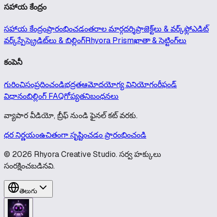
సహాయ కేంద్రం
సహాయ కేంద్రం
ప్రారంభించడం
తరాల మార్గదర్శి
ప్రాజెక్ట్‌లు & వర్క్‌ఫ్లో
ఎడిట్
వర్క్‌స్పేస్
క్రెడిట్‌లు & బిల్లింగ్
Rhyora Prism
ఖాతా & సెట్టింగ్‌లు
కంపెనీ
గురించి
సంప్రదించండి
భద్రత
ఆమోదయోగ్య వినియోగం
రీఫండ్
విధానం
బిల్లింగ్ FAQ
గోప్యత
నిబంధనలు
వ్యాపార వీడియో, బ్రీఫ్ నుండి ఫైనల్ కట్ వరకు.
ధర నిర్ణయం
ఉచితంగా సృష్టించడం ప్రారంభించండి
© 2026 Rhyora Creative Studio. సర్వ హక్కులు
సంరక్షించబడినవి.
తెలుగు