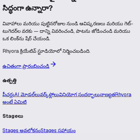
సిద్ధంగా ఉన్నారా?
వివాహాలు మరియు పుట్టినరోజుల నుండి ఆవిష్కరణలు మరియు గెట్-
టుగెదర్‌ల వరకు — దాన్ని వివరించండి, పాటను జోడించండి మరియు
ఒక లింక్‌ను షేర్ చేయండి.
Rhyora క్రియేటివ్ స్టూడియోలో నిర్మించబడింది.
ఉచితంగా ప్రారంభించండి
ఉత్పత్తి
ఫీచర్లు
AI మోడల్‌లు
వర్క్‌ఫ్లోలు
వినియోగ సందర్భాలు
నాణ్యత
Rhyora
అంటే ఏమిటి
Stageలు
Stages అవలోకనం
Stages సహాయం