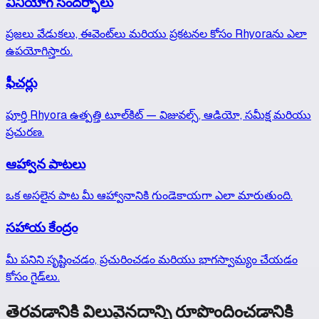
వినియోగ సందర్భాలు
ప్రజలు వేడుకలు, ఈవెంట్‌లు మరియు ప్రకటనల కోసం Rhyoraను ఎలా
ఉపయోగిస్తారు.
ఫీచర్లు
పూర్తి Rhyora ఉత్పత్తి టూల్‌కిట్ — విజువల్స్, ఆడియో, సమీక్ష మరియు
ప్రచురణ.
ఆహ్వాన పాటలు
ఒక అసలైన పాట మీ ఆహ్వానానికి గుండెకాయగా ఎలా మారుతుంది.
సహాయ కేంద్రం
మీ పనిని సృష్టించడం, ప్రచురించడం మరియు భాగస్వామ్యం చేయడం
కోసం గైడ్‌లు.
తెరవడానికి విలువైనదాన్ని రూపొందించడానికి