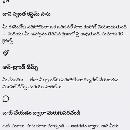
దాని స్వంత కస్టమ్ పాట
మీ ఈవెంట్‌కు సరిపోయేలా ఒక ఒరిజినల్ పాట కంపోజ్ చేయబడుతుంది
— మరియు మీ ఆహ్వానం తెరిచిన క్షణంలో ప్లే అవుతుంది. సుమారు 10
క్రెడిట్స్.
ఆన్-బ్రాండ్ థీమ్స్
మీ వేడుకకు — లేదా మీ బ్రాండ్‌కు సరిపోయేలా క్యూరేట్ చేయబడిన
విజువల్ థీమ్స్ మరియు పాలెట్‌లు.
చాట్ చేయడం ద్వారా మెరుగుపరచండి
లుక్, పదాలు, పాట కూడా మార్చండి — అడగడం ద్వారా. అది మీకు