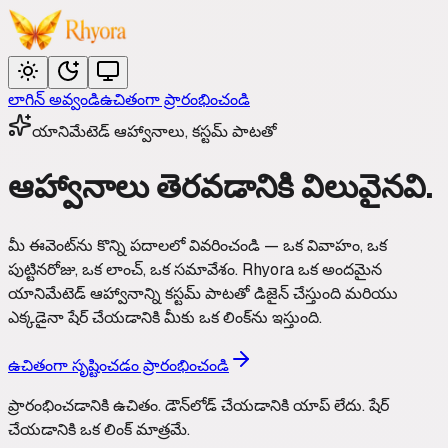
లాగిన్ అవ్వండి
ఉచితంగా ప్రారంభించండి
యానిమేటెడ్ ఆహ్వానాలు, కస్టమ్ పాటతో
ఆహ్వానాలు
తెరవడానికి విలువైనవి.
మీ ఈవెంట్‌ను కొన్ని పదాలలో వివరించండి — ఒక వివాహం, ఒక
పుట్టినరోజు, ఒక లాంచ్, ఒక సమావేశం. Rhyora ఒక అందమైన
యానిమేటెడ్ ఆహ్వానాన్ని కస్టమ్ పాటతో డిజైన్ చేస్తుంది మరియు
ఎక్కడైనా షేర్ చేయడానికి మీకు ఒక లింక్‌ను ఇస్తుంది.
ఉచితంగా సృష్టించడం ప్రారంభించండి
ప్రారంభించడానికి ఉచితం. డౌన్‌లోడ్ చేయడానికి యాప్ లేదు. షేర్
చేయడానికి ఒక లింక్ మాత్రమే.