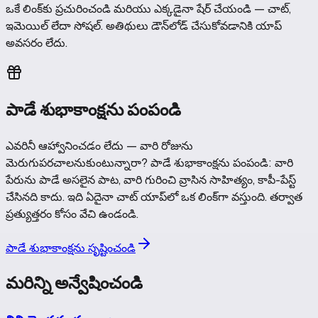
ఒకే లింక్‌కు ప్రచురించండి మరియు ఎక్కడైనా షేర్ చేయండి — చాట్,
ఇమెయిల్ లేదా సోషల్. అతిథులు డౌన్‌లోడ్ చేసుకోవడానికి యాప్
అవసరం లేదు.
పాడే శుభాకాంక్షను పంపండి
ఎవరినీ ఆహ్వానించడం లేదు — వారి రోజును
మెరుగుపరచాలనుకుంటున్నారా? పాడే శుభాకాంక్షను పంపండి: వారి
పేరును పాడే అసలైన పాట, వారి గురించి వ్రాసిన సాహిత్యం, కాపీ-పేస్ట్
చేసినది కాదు. ఇది ఏదైనా చాట్ యాప్‌లో ఒక లింక్‌గా వస్తుంది. తర్వాత
ప్రత్యుత్తరం కోసం వేచి ఉండండి.
పాడే శుభాకాంక్షను సృష్టించండి
మరిన్ని అన్వేషించండి