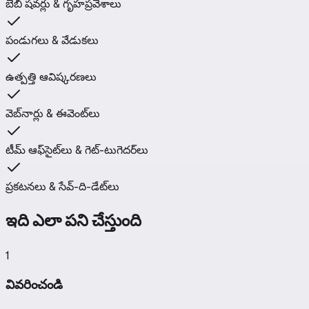
బేబీ షవర్లు & గృహప్రవేశాలు
పండుగలు & వేడుకలు
ఉత్పత్తి ఆవిష్కరణలు
వెబ్‌నార్లు & ఈవెంట్‌లు
టీమ్ ఆఫ్‌సైట్‌లు & గెట్-టుగెదర్‌లు
ప్రకటనలు & సేవ్-ది-డేట్‌లు
ఇది ఎలా పని చేస్తుంది
1
వివరించండి