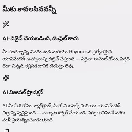
మీకు కావలసినవన్నీ
AI-డిజైన్ చేయబడింది, టెంప్లేట్ కాదు
మీ సందర్భాన్ని వివరించండి మరియు Rhyora ఒక ప్రత్యేకమైన
యానిమేటెడ్ ఆహ్వానాన్ని డిజైన్ చేస్తుంది — ఏదైనా ఈవెంట్ కోసం, పెద్దది
లేదా చిన్నది. కష్టపడటానికి టెంప్లేట్లు లేవు.
AI విజువల్ ప్రొడక్షన్
AI మీ పేజీ కోసం బ్యాక్‌గ్రౌండ్, హీరో విజువల్స్ మరియు యానిమేటెడ్
చిత్రాన్ని సృష్టిస్తుంది — నాణ్యత స్కోర్ చేయబడి, సరిగ్గా కనిపించే వరకు
మళ్లీ ప్రయత్నించబడుతుంది.