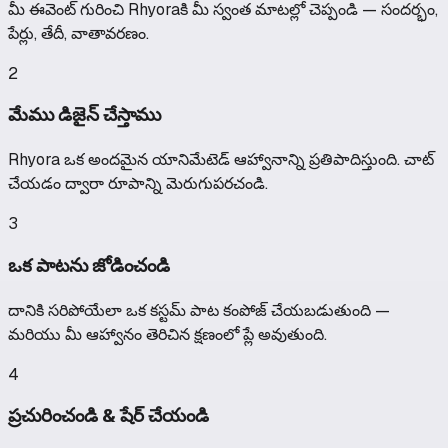
మీ ఈవెంట్ గురించి Rhyoraకి మీ స్వంత మాటల్లో చెప్పండి — సందర్భం,
పేర్లు, తేదీ, వాతావరణం.
2
మేము డిజైన్ చేస్తాము
Rhyora ఒక అందమైన యానిమేటెడ్ ఆహ్వానాన్ని ప్రతిపాదిస్తుంది. చాట్
చేయడం ద్వారా రూపాన్ని మెరుగుపరచండి.
3
ఒక పాటను జోడించండి
దానికి సరిపోయేలా ఒక కస్టమ్ పాట కంపోజ్ చేయబడుతుంది —
మరియు మీ ఆహ్వానం తెరిచిన క్షణంలో ప్లే అవుతుంది.
4
ప్రచురించండి & షేర్ చేయండి