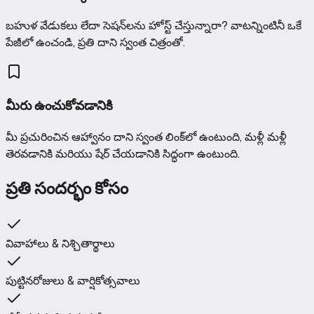
బహుళ వేడుకలు లేదా సెషన్‌లను హోస్ట్ చేస్తున్నారా? వాటన్నింటినీ ఒకే
పేజీలో ఉంచండి, ప్రతి దాని స్వంత చిత్రంతో.
మీరు ఉంచుకోవడానికి
మీ ప్రచురించిన ఆహ్వానం దాని స్వంత లింక్‌లో ఉంటుంది, మళ్లీ మళ్లీ
తెరవడానికి మరియు షేర్ చేయడానికి సిద్ధంగా ఉంటుంది.
ప్రతి సందర్భం కోసం
వివాహాలు & నిశ్చితార్థాలు
పుట్టినరోజులు & వార్షికోత్సవాలు