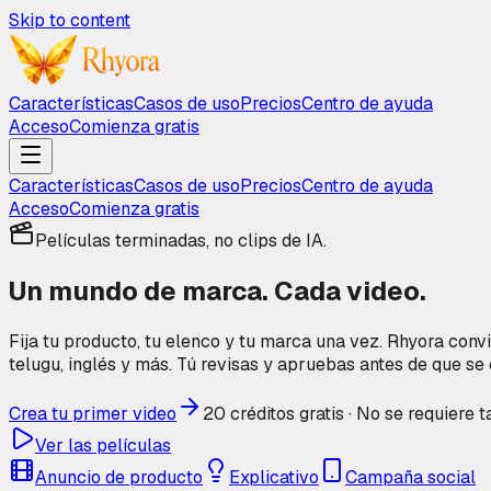
Skip to content
Características
Casos de uso
Precios
Centro de ayuda
Acceso
Comienza gratis
Características
Casos de uso
Precios
Centro de ayuda
Acceso
Comienza gratis
Películas terminadas, no clips de IA.
Un mundo de marca.
Cada video.
Fija tu producto, tu elenco y tu marca una vez. Rhyora conv
telugu, inglés y más. Tú revisas y apruebas antes de que se 
Crea tu primer video
20 créditos gratis · No se requiere t
Ver las películas
Anuncio de producto
Explicativo
Campaña social