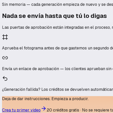
Sin memoria — cada generación empieza de nuevo y se desv
Nada se envía hasta que tú lo digas
Las puertas de aprobación están integradas en el proceso,
Aprueba el fotograma antes de que gastemos un segundo d
Envía un enlace de aprobación — los clientes aprueban sin
¿Generación fallida? Los créditos se devuelven automátic
Deja de dar instrucciones. Empieza a producir.
Crea tu primer video
20 créditos gratis · No se requiere t