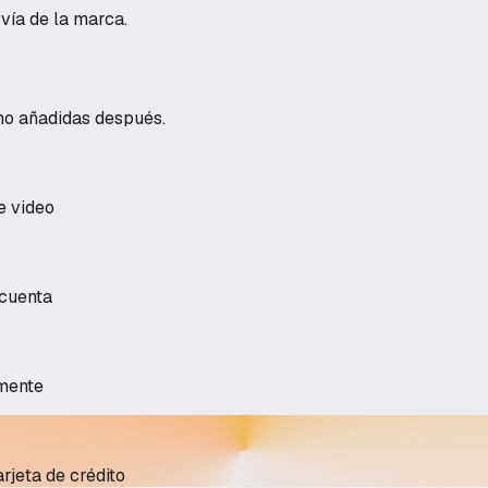
ía de la marca.
 no añadidas después.
e video
 cuenta
amente
arjeta de crédito