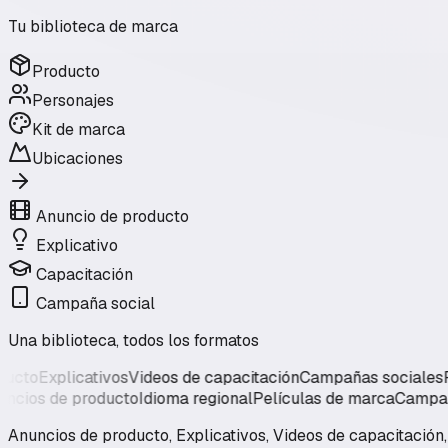
Tu biblioteca de marca
Producto
Personajes
Kit de marca
Ubicaciones
Anuncio de producto
Explicativo
Capacitación
Campaña social
Una biblioteca, todos los formatos
o
Explicativos
Videos de capacitación
Campañas sociales
Pelíc
vos
Anuncios de producto
Idioma regional
Películas de marca
C
Anuncios de producto, Explicativos, Videos de capacitación