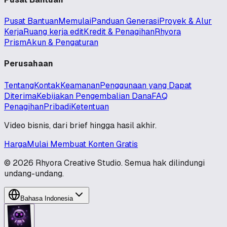
Pusat Bantuan
Memulai
Panduan Generasi
Proyek & Alur
Kerja
Ruang kerja edit
Kredit & Penagihan
Rhyora
Prism
Akun & Pengaturan
Perusahaan
Tentang
Kontak
Keamanan
Penggunaan yang Dapat
Diterima
Kebijakan Pengembalian Dana
FAQ
Penagihan
Pribadi
Ketentuan
Video bisnis, dari brief hingga hasil akhir.
Harga
Mulai Membuat Konten Gratis
© 2026 Rhyora Creative Studio. Semua hak dilindungi
undang-undang.
Bahasa Indonesia