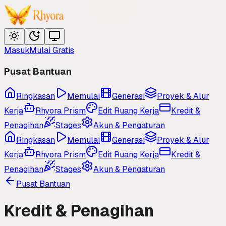
Masuk
Mulai Gratis
Pusat Bantuan
Ringkasan
Memulai
Generasi
Proyek & Alur
Kerja
Rhyora Prism
Edit Ruang Kerja
Kredit &
Penagihan
Stages
Akun & Pengaturan
Ringkasan
Memulai
Generasi
Proyek & Alur
Kerja
Rhyora Prism
Edit Ruang Kerja
Kredit &
Penagihan
Stages
Akun & Pengaturan
Pusat Bantuan
Kredit & Penagihan