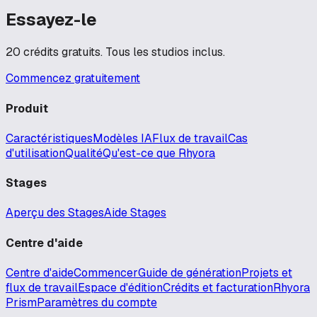
Essayez-le
20 crédits gratuits. Tous les studios inclus.
Commencez gratuitement
Produit
Caractéristiques
Modèles IA
Flux de travail
Cas
d'utilisation
Qualité
Qu'est-ce que Rhyora
Stages
Aperçu des Stages
Aide Stages
Centre d'aide
Centre d'aide
Commencer
Guide de génération
Projets et
flux de travail
Espace d'édition
Crédits et facturation
Rhyora
Prism
Paramètres du compte